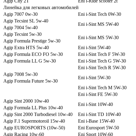
Agip City 2T
Eni i-Ride scooter 2t
Линейка для легковых автомобилей
Agip 7007 0w-30
Eni i-Sint Tech 0W-30
Agip Tecsint SL 5w-40
Eni i-Sint MS 5W-40
Agip 7004 5w-40
Agip Tecsint 5w-30
Eni i-Sint MS 5W-30
Agip Formula Prestige 5w-30
Agip Extra HTS 5w-40
Eni i-Sint 5W-40
Agip Formula ECO FO 5w-30
Eni i-Sint Tech F 5W-30
Agip Formula LL G 5w-30
Eni i-Sint Tech G 5W-30
Eni i-Sint Tech R 5W-30
Agip 7008 5w-30
Eni i-Sint 5W-30
Agip Formula Future 5w-30
Eni i-Sint Tech M 5W-30
Eni i-Sint FE 5W-30
Agip Sint 2000 10w-40
Eni i-Sint 10W-40
Agip Formula LL Plus 10w-40
Agip Sint 2000 Turbodiesel 10w-40
Eni i-Sint TD 10W-40
Agip F.1 Supermotoroil 15w-40
Eni i-Base 15W-40
Agip EUROSPORTS (10w-50)
Eni Eurosport 5W-50
Agip Racing 10w-60
Eni Sport 10W-60