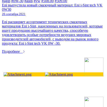
#agip
#0W-30
#audi
#vw
#508.00
#509.00
Eni выпустила новый смазочный материал: Eni i-Sint tech VK
0W30
26 сентября 2021
Eni расширяет ассортимент технических смазочных
материалов Eni i-Sint, нацеленных на пользователей, которые
ищут продукцию высочайшего качества, способную
удовлетворить особые потребности ведущих мировых
производителей автомобилей, с выводом на рынок нового
продукта: Eni i-Sint tech VK 0W -30.
Подробнее