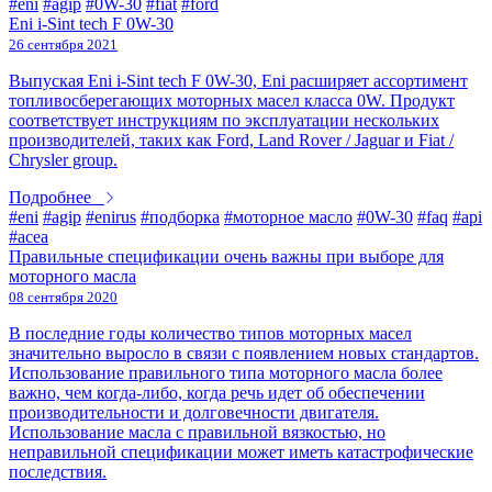
#eni
#agip
#0W-30
#fiat
#ford
Eni i-Sint tech F 0W-30
26 сентября 2021
Выпуская Eni i-Sint tech F 0W-30, Eni расширяет ассортимент
топливосберегающих моторных масел класса 0W. Продукт
соответствует инструкциям по эксплуатации нескольких
производителей, таких как Ford, Land Rover / Jaguar и Fiat /
Chrysler group.
Подробнее
#eni
#agip
#enirus
#подборка
#моторное масло
#0W-30
#faq
#api
#acea
Правильные спецификации очень важны при выборе для
моторного масла
08 сентября 2020
В последние годы количество типов моторных масел
значительно выросло в связи с появлением новых стандартов.
Использование правильного типа моторного масла более
важно, чем когда-либо, когда речь идет об обеспечении
производительности и долговечности двигателя.
Использование масла с правильной вязкостью, но
неправильной спецификации может иметь катастрофические
последствия.