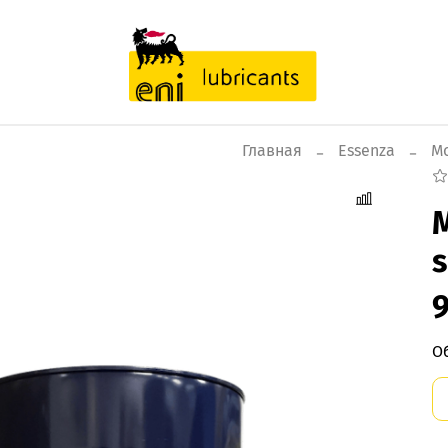
Главная
Essenza
М
s
9
О