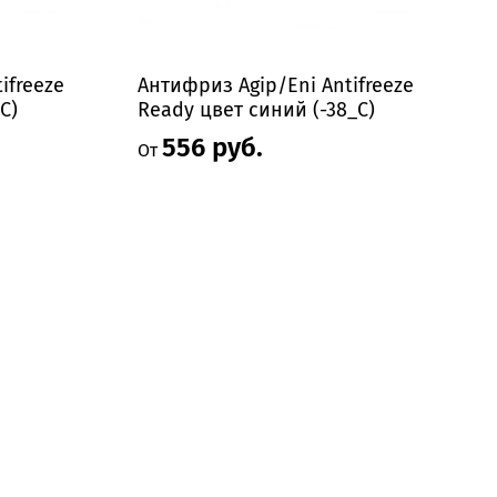
ifreeze
Антифриз Agip/Eni Antifreeze
Т
C)
Ready цвет синий (-38_С)
B
556 руб.
От
О