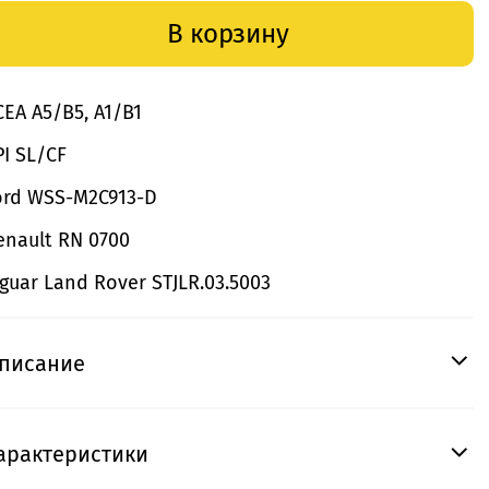
В корзину
CEA A5/B5, A1/B1
PI SL/CF
ord WSS-M2C913-D
enault RN 0700
aguar Land Rover STJLR.03.5003
писание
арактеристики