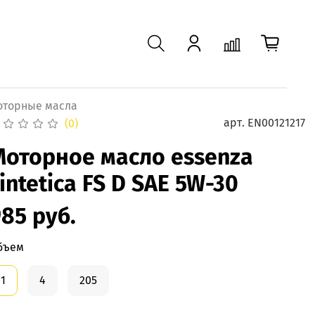
оторные масла
арт.
EN00121217
(0)
Моторное масло essenza
intetica FS D SAE 5W-30
85 руб.
бъем
1
4
205