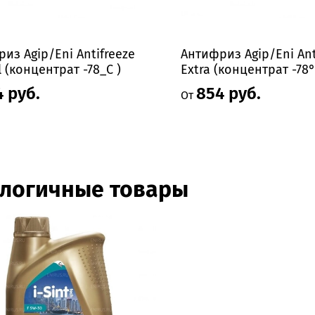
из Agip/Eni Antifreeze
Антифриз Agip/Eni Ant
l (концентрат -78_С )
Extra (концентрат -78°
 руб.
854 руб.
От
логичные товары