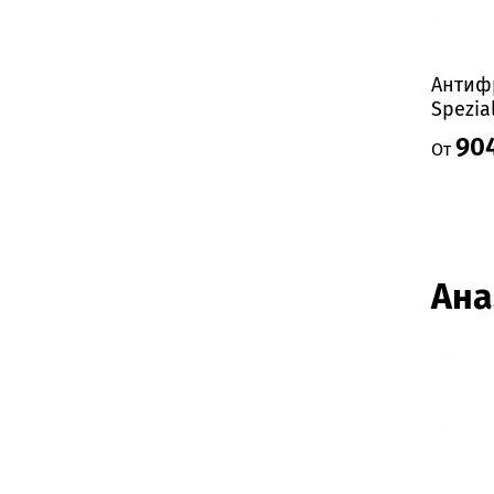
Антифр
Spezia
904
От
Ана