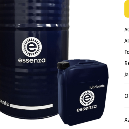
A
A
F
R
J
О
Х