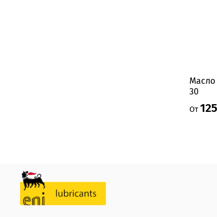
Масло 
30
125
От