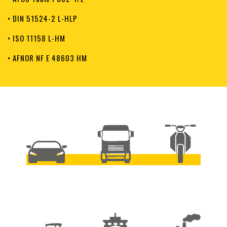
• DIN 51524-2 L-HLP
• ISO 11158 L-HM
• AFNOR NF E 48603 HM