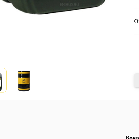
О
Конт