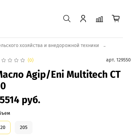
ельского хозяйства и внедорожной техники
арт.
129550
(0)
асло Agip/Eni Multitech CT
50
5514 руб.
бъем
20
205