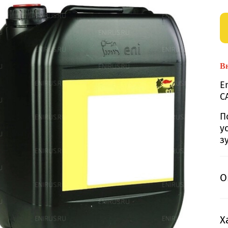
Вн
E
C
П
у
з
О
Х