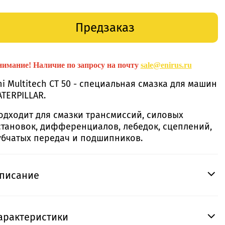
Предзаказ
имание! Наличие по запросу на почту
sale@enirus.ru
ni Multitech CT 50 - специальная смазка для машин
ATERPILLAR.
одходит для смазки трансмиссий, силовых
становок, дифференциалов, лебедок, сцеплений,
убчатых передач и подшипников.
писание
арактеристики