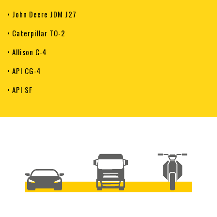
• John Deere JDM J27
• Caterpillar TO-2
• Allison C-4
• API CG-4
• API SF