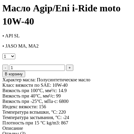
Масло Agip/Eni i-Ride moto
10W-40
• API SL
• JASO MA, MA2
-
+
В корзину
Характер масла:
Полусинтетическое масло
Класс вязкости по SAE:
10W-40
Вязкость при 100°С, мм²/с:
14.9
Вязкость при 40°С, мм²/с:
99
Вязкость при -25°С, мПа·с:
6800
Индекс вязкости:
156
Температура вспышки, °C:
220
Температура застывания, °C:
-24
Плотность при 15 °C kg/m3:
867
Описание
Отзывы (3)